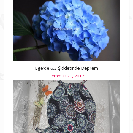
on
Ege’de 6,3 Şiddetinde Deprem
Posted
Temmuz 21, 2017
on