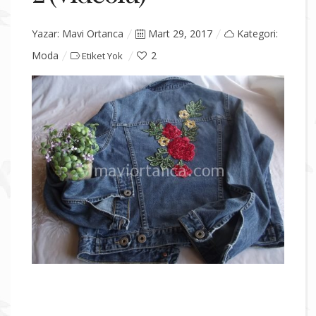
Yazar:
Mavi Ortanca
Posted
Mart 29, 2017
Kategori:
Moda
on
2
Etiket Yok