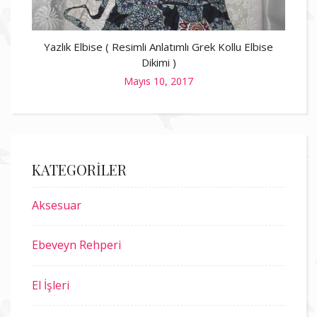
Yazlık Elbise ( Resimli Anlatımlı Grek Kollu Elbise
Dikimi )
Posted
Mayıs 10, 2017
on
KATEGORILER
Aksesuar
Ebeveyn Rehperi
El İşleri