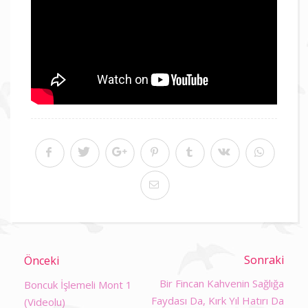
Sonraki
Önceki
Bir Fincan Kahvenin Sağlığa
Boncuk İşlemeli Mont 1
Faydası Da, Kırk Yıl Hatırı Da
(Videolu)