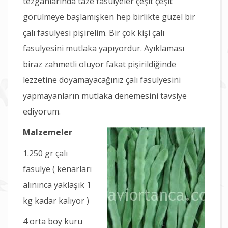
tezgahlarında taze fasulyeler çeşit çeşit
görülmeye başlamışken hep birlikte güzel bir
çalı fasulyesi pişirelim. Bir çok kişi çalı
fasulyesini mutlaka yapıyordur. Ayıklaması
biraz zahmetli oluyor fakat pişirildiğinde
lezzetine doyamayacağınız çalı fasulyesini
yapmayanların mutlaka denemesini tavsiye
ediyorum.
Malzemeler
1.250 gr çalı
fasulye ( kenarları
alınınca yaklaşık 1
kg kadar kalıyor )
4 orta boy kuru