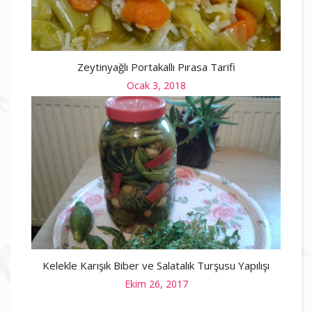
Zeytinyağlı Portakallı Pırasa Tarifi
Posted
Ocak 3, 2018
on
Kelekle Karışık Biber ve Salatalık Turşusu Yapılışı
Posted
Ekim 26, 2017
on