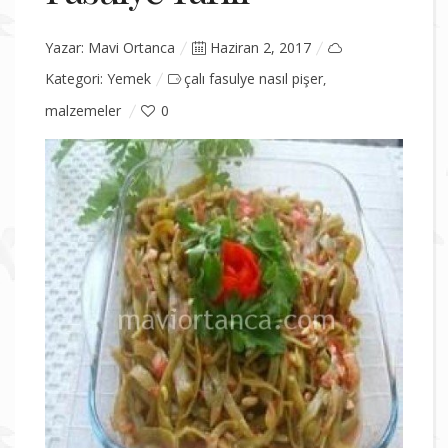
Yazar:
Mavi Ortanca
Posted
Haziran 2, 2017
Kategori:
Yemek
çalı fasulye nasıl pişer
on
,
malzemeler
0